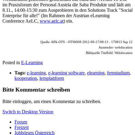
im Praxisforum der Personal Austria die Saba Produkte und lädt am
8.11., 14:00-15:30 zum Ausprobieren in den Solutions Track "Social
Enterprise für alle!" (Im Rahmen der Austrian eLearning
Conference AeLC,
www.aelc.at
) ein.
Quelle: APA-OTS - OTS0008 2012-09-17/08:13 - 170813 Sep 12
Aussender: webducation
Bildquelle Titelbild: Webducation
Posted in
E-Learning
Tags:
e-learning
,
e-learning software
,
elearning
,
fernstudium
,
kooperation
,
lernplattform
Bitte Kommentar schreiben
Bitte einloggen, um einen Kommentar zu schreiben.
Switch to Desktop Version
Forum
Freizeit
Jobbörsen Österreich