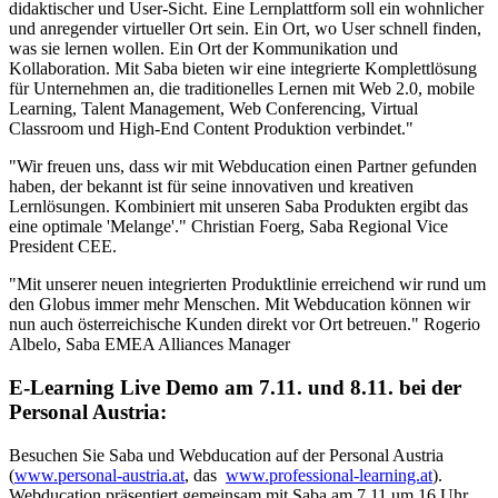
didaktischer und User-Sicht. Eine Lernplattform soll ein wohnlicher
und anregender virtueller Ort sein. Ein Ort, wo User schnell finden,
was sie lernen wollen. Ein Ort der Kommunikation und
Kollaboration. Mit Saba bieten wir eine integrierte Komplettlösung
für Unternehmen an, die traditionelles Lernen mit Web 2.0, mobile
Learning, Talent Management, Web Conferencing, Virtual
Classroom und High-End Content Produktion verbindet."
"Wir freuen uns, dass wir mit Webducation einen Partner gefunden
haben, der bekannt ist für seine innovativen und kreativen
Lernlösungen. Kombiniert mit unseren Saba Produkten ergibt das
eine optimale 'Melange'." Christian Foerg, Saba Regional Vice
President CEE.
"Mit unserer neuen integrierten Produktlinie erreichend wir rund um
den Globus immer mehr Menschen. Mit Webducation können wir
nun auch österreichische Kunden direkt vor Ort betreuen." Rogerio
Albelo, Saba EMEA Alliances Manager
E-Learning Live Demo am 7.11. und 8.11. bei der
Personal Austria:
Besuchen Sie Saba und Webducation auf der Personal Austria
(
www.personal-austria.at
, das
www.professional-learning.at
).
Webducation präsentiert gemeinsam mit Saba am 7.11.um 16 Uhr