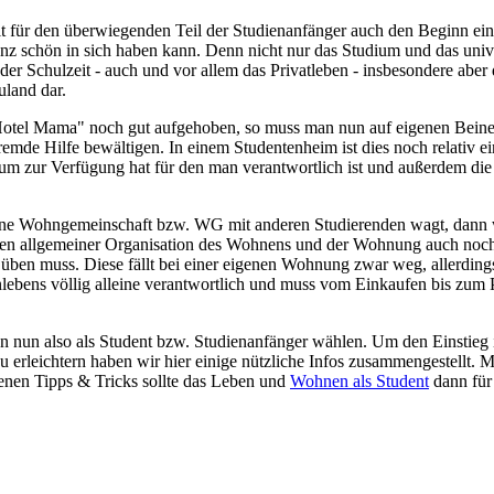
lt für den überwiegenden Teil der Studienanfänger auch den Beginn ei
anz schön in sich haben kann. Denn nicht nur das Studium und das univ
der Schulzeit - auch und vor allem das Privatleben - insbesondere abe
euland dar.
otel Mama" noch gut aufgehoben, so muss man nun auf eigenen Beine
emde Hilfe bewältigen. In einem Studentenheim ist dies noch relativ e
m zur Verfügung hat für den man verantwortlich ist und außerdem di
eine Wohngemeinschaft bzw. WG mit anderen Studierenden wagt, dann 
ben allgemeiner Organisation des Wohnens und der Wohnung auch noch
ben muss. Diese fällt bei einer eigenen Wohnung zwar weg, allerding
lebens völlig alleine verantwortlich und muss vom Einkaufen bis zum P
 nun also als Student bzw. Studienanfänger wählen. Um den Einstieg 
 erleichtern haben wir hier einige nützliche Infos zusammengestellt. M
tenen Tipps & Tricks sollte das Leben und
Wohnen als Student
dann für 