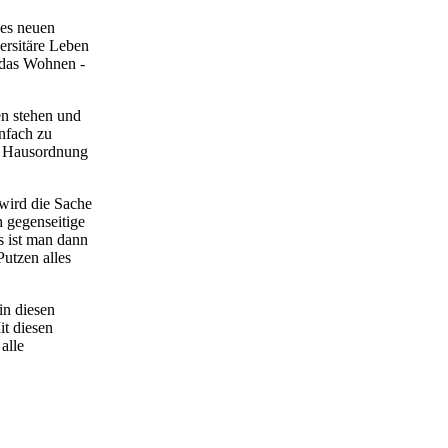
nes neuen
ersitäre Leben
r das Wohnen -
n stehen und
infach zu
e Hausordnung
wird die Sache
 gegenseitige
s ist man dann
utzen alles
in diesen
it diesen
alle