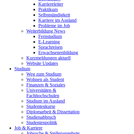
Karriereleiter
Praktikum
Selbstständigkeit
Karriere im Ausland
Probleme im Job
Weiterbildung News
Fernstudium
E-Learning
Sprachreisen
Erwachsenenbildung
Kurzmeldungen aktuell
Website Updates
Studium
Weg zum Studium
Wohnen als Student
Finanzen & Soziales
Universitäten &
Fachhochschulen
Studium im Ausland
Studentenkurse
Diplomarbeit & Dissertation
Studienabbruch
Studentenpolitik
Job & Karriere
Jobsuche & Stellenangebote