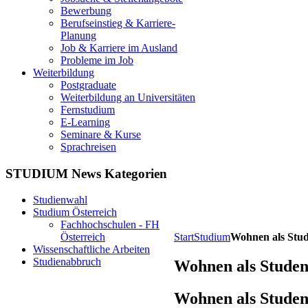
Bewerbung
Berufseinstieg & Karriere-
Planung
Job & Karriere im Ausland
Probleme im Job
Weiterbildung
Postgraduate
Weiterbildung an Universitäten
Fernstudium
E-Learning
Seminare & Kurse
Sprachreisen
STUDIUM News Kategorien
Studienwahl
Studium Österreich
Fachhochschulen - FH
Start
Studium
Wohnen als Stu
Österreich
Wissenschaftliche Arbeiten
Studienabbruch
Wohnen als Studen
Wohnen als Studen