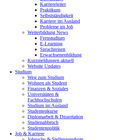
Karriereleiter
Praktikum
Selbstständigkeit
Karriere im Ausland
Probleme im Job
Weiterbildung News
Fernstudium
E-Learning
Sprachreisen
Erwachsenenbildung
Kurzmeldungen aktuell
Website Updates
Studium
Weg zum Studium
Wohnen als Student
Finanzen & Soziales
Universitäten &
Fachhochschulen
Studium im Ausland
Studentenkurse
Diplomarbeit & Dissertation
Studienabbruch
Studentenpolitik
Job & Karriere
Jobsuche & Stellenangebote