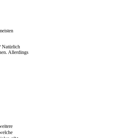
meisten
? Natürlich
nen. Allerdings
weitere
 welche