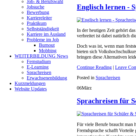
Job- & Berufswahl
Englisch lernen - 
Jobsuche
Bewerbung
Karriereleiter
Praktikum
Selbstständigkeit
In der heutigen Zeit gehört d
Karriere im Ausland
verbreitet ist dabei natürlich d
Probleme im Job
Burnout
Doch was ist, wenn man festste
Mobbing
bieten sich Volkshochschulkur
WEITERBILDUNG News
bringen diese Alternativen lei
Fernstudium
E-Learning
Continue Reading
|
Leave Co
Sprachreisen
Posted in
Sprachreisen
Erwachsenenbildung
Kurzmeldungen
06
März
Website Updates
Sprachreisen für 
Für viele Berufe braucht man 
Fremdsprache schafft Vorteile