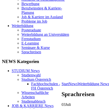
Bewerbung
Berufseinstieg & Karriere-
Planung
Job & Karriere im Ausland
Probleme im Job
Weiterbildung
Postgraduate
Weiterbildung an Universitäten
Fernstudium
E-Learning
Seminare & Kurse
Sprachreisen
NEWS Kategorien
STUDIUM News
Studienwahl
Studium Österreich
Start
News
Weiterbildung New
Fachhochschulen -
FH Österreich
Wissenschaftliche
Sprachreisen
Arbeiten
Studienabbruch
03
Juli
JOB & KARRIERE News