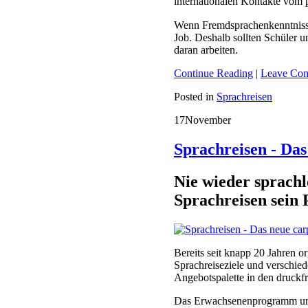
internationalen Kontakte vom p
Wenn Fremdsprachenkenntnisse 
Job. Deshalb sollten Schüler 
daran arbeiten.
Continue Reading
|
Leave Co
Posted in
Sprachreisen
17
November
Sprachreisen - Da
Nie wieder sprachl
Sprachreisen sein
Bereits seit knapp 20 Jahren o
Sprachreiseziele und verschied
Angebotspalette in den druckfr
Das Erwachsenenprogramm umfa