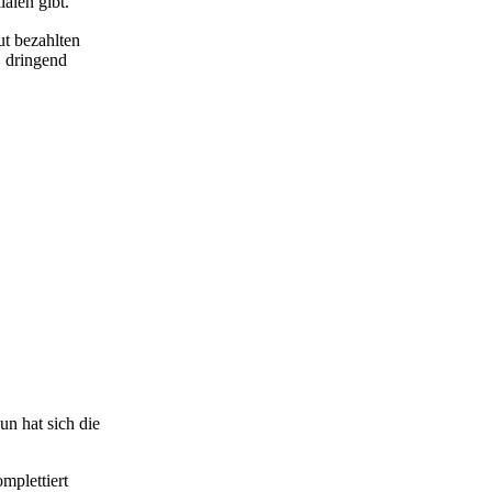
alen gibt.
ut bezahlten
, dringend
un hat sich die
mplettiert