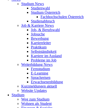
Studium News
Studienwahl
Studium Österreich
Fachhochschulen Österreich
Studienabbruch
Job & Karriere News
Job- & Berufswahl
Jobsuche
Bewerbung
Karriereleiter
Praktikum
Selbstständigkeit
Karriere im Ausland
Probleme im Job
Weiterbildung News
Fernstudium
E-Learning
Sprachreisen
Erwachsenenbildung
Kurzmeldungen aktuell
Website Updates
Studium
Weg zum Studium
Wohnen als Student
Finanzen & Soziales