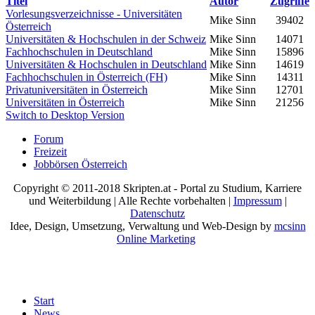
Titel
Autor
Zugriffe
Vorlesungsverzeichnisse - Universitäten
Mike Sinn
39402
Österreich
Universitäten & Hochschulen in der Schweiz
Mike Sinn
14071
Fachhochschulen in Deutschland
Mike Sinn
15896
Universitäten & Hochschulen in Deutschland
Mike Sinn
14619
Fachhochschulen in Österreich (FH)
Mike Sinn
14311
Privatuniversitäten in Österreich
Mike Sinn
12701
Universitäten in Österreich
Mike Sinn
21256
Switch to Desktop Version
Forum
Freizeit
Jobbörsen Österreich
Copyright © 2011-2018 Skripten.at - Portal zu Studium, Karriere
und Weiterbildung | Alle Rechte vorbehalten |
Impressum
|
Datenschutz
Idee, Design, Umsetzung, Verwaltung und Web-Design by
mcsinn
Online Marketing
Start
News