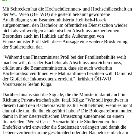
Mit Schrecken hat die Hochschülerinnen- und Hochschülerschaft an
der WU Wien (ÖH WU) die gestern bekannt gewordene
Ankündigung von Beamtenministerin Heinisch-Hosek
aufgenommen, den Bachelor im öffentlichen Dienst schon wieder
nicht als vollwertigen akademischen Abschluss anzuerkennen.
Besonders auch im Hinblick auf die Äußerungen von
Finanzminister Pröll stellt diese Aussage eine weitere Brüskierung
der Studierenden dar.
"Während uns Finanzminister Pröll bei der Familienbeihilfe weiß
machen will, dass der Bachelor als Abschluss ausreichen muss,
erklärt uns die Beamtenministerin, dass sie auch weiterhin
BachelorabsolventInnen wie MaturantInnen bezahlen will. Damit ist
der Gipfel der Inkonsequenz erreicht.", kritisiert ÖH-WU
Vorsitzender Stefan Kilga.
Darüber hinaus sind die Signale, die die Ministerin damit auch in
Richtung Privatwirtschaft gibt, fatal. Kilga: "Wie soll irgendwer in
diesem Land den Bachelorabschluss für Voll nehmen, wenn es nicht
einmal die tun, die ihn eingeführt haben? Die Bolognareform mutiert
damit in ihrer österreichischen Umsetzung zunehmend zu einem
finanziellen "Worst Case" Szenario für die Studierenden. Im
Endeffekt wird entweder die Studienzeit verlängert und damit die
Lebensverdienstsumme geschmälert oder der Bachelor einfach am