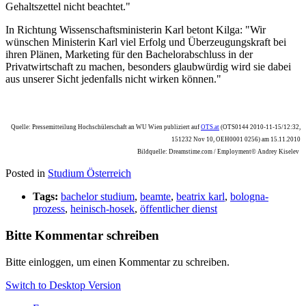
Gehaltszettel nicht beachtet."
In Richtung Wissenschaftsministerin Karl betont Kilga: "Wir
wünschen Ministerin Karl viel Erfolg und Überzeugungskraft bei
ihren Plänen, Marketing für den Bachelorabschluss in der
Privatwirtschaft zu machen, besonders glaubwürdig wird sie dabei
aus unserer Sicht jedenfalls nicht wirken können."
Quelle: Pressemitteilung Hochschülerschaft an WU Wien publiziert auf
OTS.at
(OTS0144 2010-11-15/12:32,
151232 Nov 10, OEH0001 0256) am 15.11.2010
Bildquelle: Dreamstime.com / Employment© Andrey Kiselev
Posted in
Studium Österreich
Tags:
bachelor studium
,
beamte
,
beatrix karl
,
bologna-
prozess
,
heinisch-hosek
,
öffentlicher dienst
Bitte Kommentar schreiben
Bitte einloggen, um einen Kommentar zu schreiben.
Switch to Desktop Version