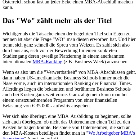
Österreich schon fast an jeder Ecke einen MBA-Abschluß machen
kann.
Das "Wo" zählt mehr als der Titel
Wichtiger als die Tatsache einen der begehrten Titel sein Eigen zu
nennen ist aber die Frage "WO" man diesen erworben hat. Und hier
trennt sich ganz schnell die Spreu vom Weizen. Es zahlt sich also
durchaus aus, sich vor der Bewerbung für einen konkreten
Studiengang deren jeweilige Platzierung in einem anerkannten
internationalen
MBA-Ranking
(z.B. Business Week) anzusehen.
Wenn es also um die "Verwertbarkeit" von MBA-Abschlüssen geht,
dann haben US-amerikanische Business Schools immer noch die
Nase vorne, auch im internationalen Ranking der Financial Times.
Allerdings liegen die bekannten und berühmten Business Schools
auch bei Kosten ganz weit vorne. Ganz allgemein kann man bei
einem ernstzunehmenden Programm von einer finanziellen
Belastung von € 35.000,- aufwärts ausgehen.
Wer sich also überlegt, eine MBA-Ausbildung zu beginnen, sollte
sich auch überlegen, ob nicht das Unternehmen einen Teil zu den
Kosten beitragen könnte. Beispiele von Unternehmen, die sich an
den MBA-Kosten beteiligen findet man in "
Wo Arbeitgeber MBA's
finanzieren
" (derstandard.at).