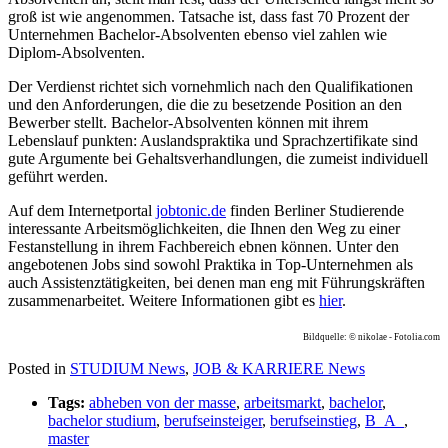
groß ist wie angenommen. Tatsache ist, dass fast 70 Prozent der
Unternehmen Bachelor-Absolventen ebenso viel zahlen wie
Diplom-Absolventen.
Der Verdienst richtet sich vornehmlich nach den Qualifikationen
und den Anforderungen, die die zu besetzende Position an den
Bewerber stellt. Bachelor-Absolventen können mit ihrem
Lebenslauf punkten: Auslandspraktika und Sprachzertifikate sind
gute Argumente bei Gehaltsverhandlungen, die zumeist individuell
geführt werden.
Auf dem Internetportal
jobtonic.de
finden Berliner Studierende
interessante Arbeitsmöglichkeiten, die Ihnen den Weg zu einer
Festanstellung in ihrem Fachbereich ebnen können. Unter den
angebotenen Jobs sind sowohl Praktika in Top-Unternehmen als
auch Assistenztätigkeiten, bei denen man eng mit Führungskräften
zusammenarbeitet. Weitere Informationen gibt es
hier
.
Bildquelle: © nikolae - Fotolia.com
Posted in
STUDIUM News
,
JOB & KARRIERE News
Tags:
abheben von der masse
,
arbeitsmarkt
,
bachelor
,
bachelor studium
,
berufseinsteiger
,
berufseinstieg
,
B_A_
,
master