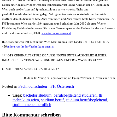
werden in Vollzeit- und/oder berufsbegleitender Form sowie als Fernstudium angeboten.
Neben einer qualitativ hochwertigen technischen Ausbildung wird an der FH Technikum
Wien auch großer Wert auf Sprachausbildung sowie wirtschaftliche und
persönlichkeitsbildende Fächer gelegt. Sehr gute Kontakte zu Wirtschaft und Industrie
eröffnen den Studierenden bzw. Absolventinnen und Absolventen beste Karrierechancen. Die
FH Technikum Wien wurde 1994 gegründet und erhielt im Jahr 2000 als erste Wiener
Einrichtung Fachhochschulstatus. Sie ist ein Netzwerkpartner des Fachverbandes der Elektro-
und Elektronikindustrie (FEEI).
www.technikum-wien.at
Rückfragehinweis: FH Technikum Wien Mag. Andrea Russ-Linder Tel.: +43 1 333 40 77-
456
andrea.russ-linder@technikum-wien.at
*** OTS-ORIGINALTEXT PRESSEAUSSENDUNG UNTER AUSSCHLIESSLICHER
INHALTLICHER VERANTWORTUNG DES AUSSENDERS - WWW.OTS.AT ***
OTS0051 2012-02-22/10:04 -
221004 Feb 12
Bildquelle: Young colleges working on laptop © Franant | Dreamstime.com
Posted in
Fachhochschulen - FH Österreich
Tags:
bachelor studium
,
berufsbegleitend studieren
,
fh
technikum wien
,
studium beruf
,
studium berufsbegleitend
,
studium nebenberuflich
Bitte Kommentar schreiben