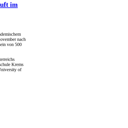
uft im
akademischem
 November nach
isein von 500
erreichs
hschule Krems
niversity of