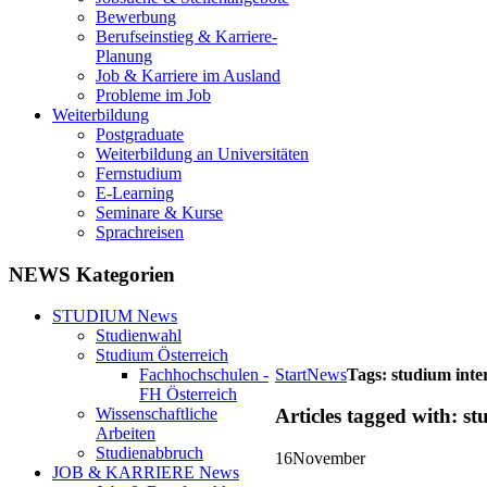
Bewerbung
Berufseinstieg & Karriere-
Planung
Job & Karriere im Ausland
Probleme im Job
Weiterbildung
Postgraduate
Weiterbildung an Universitäten
Fernstudium
E-Learning
Seminare & Kurse
Sprachreisen
NEWS Kategorien
STUDIUM News
Studienwahl
Studium Österreich
Start
News
Tags: studium inte
Fachhochschulen -
FH Österreich
Wissenschaftliche
Articles tagged with: s
Arbeiten
Studienabbruch
16
November
JOB & KARRIERE News