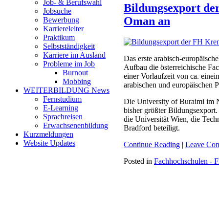
Job- & Berufswahl
Bildungsexport de
Jobsuche
Oman an
Bewerbung
Karriereleiter
Praktikum
Selbstständigkeit
Karriere im Ausland
Das erste arabisch-europäisch
Probleme im Job
Aufbau die österreichische F
Burnout
einer Vorlaufzeit von ca. einei
Mobbing
arabischen und europäischen Pa
WEITERBILDUNG News
Fernstudium
Die University of Buraimi im
E-Learning
bisher größter Bildungsexport
Sprachreisen
die Universität Wien, die Tec
Erwachsenenbildung
Bradford beteiligt.
Kurzmeldungen
Website Updates
Continue Reading
|
Leave Co
Posted in
Fachhochschulen - F