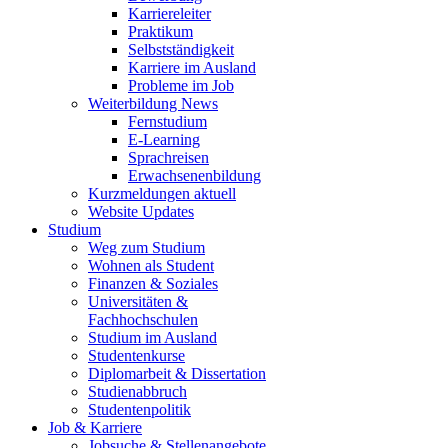
Karriereleiter
Praktikum
Selbstständigkeit
Karriere im Ausland
Probleme im Job
Weiterbildung News
Fernstudium
E-Learning
Sprachreisen
Erwachsenenbildung
Kurzmeldungen aktuell
Website Updates
Studium
Weg zum Studium
Wohnen als Student
Finanzen & Soziales
Universitäten &
Fachhochschulen
Studium im Ausland
Studentenkurse
Diplomarbeit & Dissertation
Studienabbruch
Studentenpolitik
Job & Karriere
Jobsuche & Stellenangebote