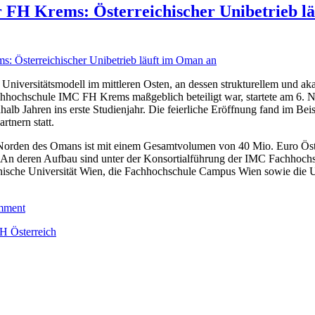
r FH Krems: Österreichischer Unibetrieb lä
e Universitätsmodell im mittleren Osten, an dessen strukturellem und 
achhochschule IMC FH Krems maßgeblich beteiligt war, startete am 6.
nhalb Jahren ins erste Studienjahr. Die feierliche Eröffnung fand im Be
rtnern statt.
 Norden des Omans ist mit einem Gesamtvolumen von 40 Mio. Euro Öst
. An deren Aufbau sind unter der Konsortialführung der IMC Fachhoc
hnische Universität Wien, die Fachhochschule Campus Wien sowie die U
mment
H Österreich