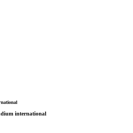
rnational
tudium international