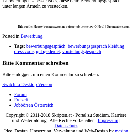
Tätowierungen – besser ist es, diese beim Bewerbungsgespräch
unter langen Ärmeln zu verstecken.
Bildquelle: Happy businesswoman before job interview © Nyul | Dreamstime.com
Posted in
Bewerbung
Tags:
bewerbungsgespräch
,
bewerbungsgespräch kleidung
,
dress code
,
gut gekleidet
,
vorstellungsgespräch
Bitte Kommentar schreiben
Bitte einloggen, um einen Kommentar zu schreiben.
Switch to Desktop Version
Forum
Freizeit
Jobbörsen Österreich
Copyright © 2011-2018 Skripten.at - Portal zu Studium, Karriere
und Weiterbildung | Alle Rechte vorbehalten |
Impressum
|
Datenschutz
Idee, Design, Umsetzung, Verwaltung und Web-Design by
mcsinn