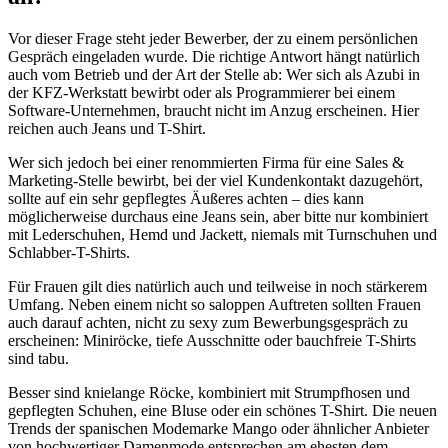
Vor dieser Frage steht jeder Bewerber, der zu einem persönlichen
Gespräch eingeladen wurde. Die richtige Antwort hängt natürlich
auch vom Betrieb und der Art der Stelle ab: Wer sich als Azubi in
der KFZ-Werkstatt bewirbt oder als Programmierer bei einem
Software-Unternehmen, braucht nicht im Anzug erscheinen. Hier
reichen auch Jeans und T-Shirt.
Wer sich jedoch bei einer renommierten Firma für eine Sales &
Marketing-Stelle bewirbt, bei der viel Kundenkontakt dazugehört,
sollte auf ein sehr gepflegtes Äußeres achten – dies kann
möglicherweise durchaus eine Jeans sein, aber bitte nur kombiniert
mit Lederschuhen, Hemd und Jackett, niemals mit Turnschuhen und
Schlabber-T-Shirts.
Für Frauen gilt dies natürlich auch und teilweise in noch stärkerem
Umfang. Neben einem nicht so saloppen Auftreten sollten Frauen
auch darauf achten, nicht zu sexy zum Bewerbungsgespräch zu
erscheinen: Miniröcke, tiefe Ausschnitte oder bauchfreie T-Shirts
sind tabu.
Besser sind knielange Röcke, kombiniert mit Strumpfhosen und
gepflegten Schuhen, eine Bluse oder ein schönes T-Shirt. Die neuen
Trends der spanischen Modemarke Mango oder ähnlicher Anbieter
von hochwertiger Damenmode entsprechen am ehesten dem