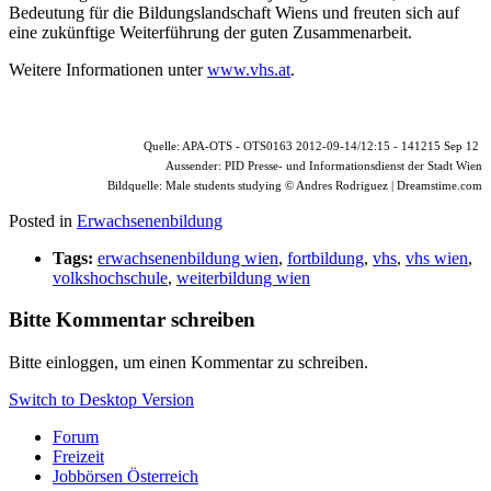
Bedeutung für die Bildungslandschaft Wiens und freuten sich auf
eine zukünftige Weiterführung der guten Zusammenarbeit.
Weitere Informationen unter
www.vhs.at
.
Quelle: APA-OTS - OTS0163 2012-09-14/12:15 - 141215 Sep 12
Aussender: PID Presse- und Informationsdienst der Stadt Wien
Bildquelle: Male students studying © Andres Rodriguez | Dreamstime.com
Posted in
Erwachsenenbildung
Tags:
erwachsenenbildung wien
,
fortbildung
,
vhs
,
vhs wien
,
volkshochschule
,
weiterbildung wien
Bitte Kommentar schreiben
Bitte einloggen, um einen Kommentar zu schreiben.
Switch to Desktop Version
Forum
Freizeit
Jobbörsen Österreich